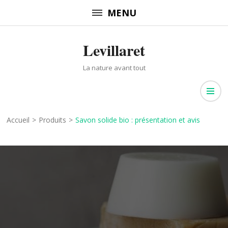
Aller
MENU
au
contenu
Levillaret
(Pressez
Entrée)
La nature avant tout
Accueil
>
Produits
>
Savon solide bio : présentation et avis